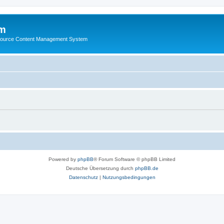
m
ource Content Management System
Powered by
phpBB
® Forum Software © phpBB Limited
Deutsche Übersetzung durch
phpBB.de
Datenschutz
|
Nutzungsbedingungen