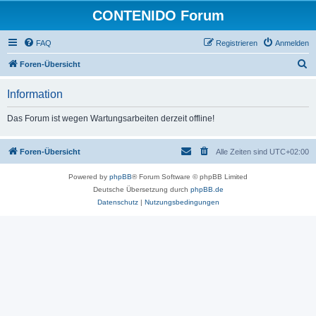
CONTENIDO Forum
FAQ
Registrieren
Anmelden
S
Foren-Übersicht
u
Information
c
h
Das Forum ist wegen Wartungsarbeiten derzeit offline!
e
Foren-Übersicht
Alle Zeiten sind
UTC+02:00
Powered by
phpBB
® Forum Software © phpBB Limited
Deutsche Übersetzung durch
phpBB.de
Datenschutz
|
Nutzungsbedingungen