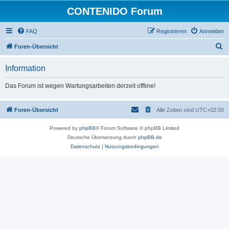
CONTENIDO Forum
FAQ
Registrieren
Anmelden
S
Foren-Übersicht
u
Information
c
h
Das Forum ist wegen Wartungsarbeiten derzeit offline!
e
Foren-Übersicht
Alle Zeiten sind
UTC+02:00
Powered by
phpBB
® Forum Software © phpBB Limited
Deutsche Übersetzung durch
phpBB.de
Datenschutz
|
Nutzungsbedingungen