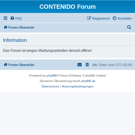
CONTENIDO Forum
FAQ
Registrieren
Anmelden
S
Foren-Übersicht
u
Information
c
h
Das Forum ist wegen Wartungsarbeiten derzeit offline!
e
Foren-Übersicht
Alle Zeiten sind
UTC+02:00
Powered by
phpBB
® Forum Software © phpBB Limited
Deutsche Übersetzung durch
phpBB.de
Datenschutz
|
Nutzungsbedingungen