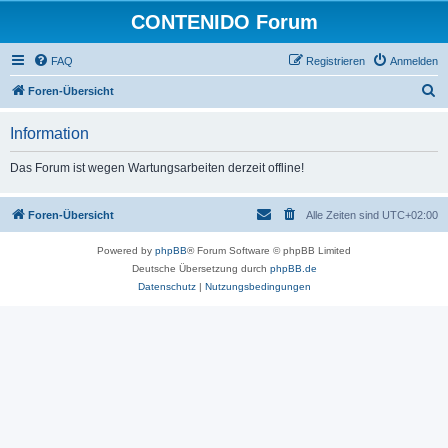
CONTENIDO Forum
FAQ
Registrieren
Anmelden
S
Foren-Übersicht
u
Information
c
h
Das Forum ist wegen Wartungsarbeiten derzeit offline!
e
Foren-Übersicht
Alle Zeiten sind
UTC+02:00
Powered by
phpBB
® Forum Software © phpBB Limited
Deutsche Übersetzung durch
phpBB.de
Datenschutz
|
Nutzungsbedingungen