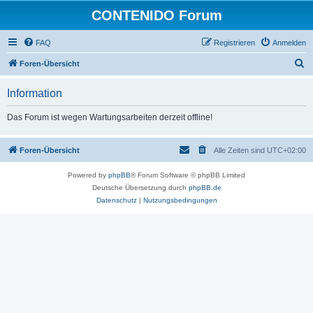
CONTENIDO Forum
FAQ
Registrieren
Anmelden
S
Foren-Übersicht
u
Information
c
h
Das Forum ist wegen Wartungsarbeiten derzeit offline!
e
Foren-Übersicht
Alle Zeiten sind
UTC+02:00
Powered by
phpBB
® Forum Software © phpBB Limited
Deutsche Übersetzung durch
phpBB.de
Datenschutz
|
Nutzungsbedingungen