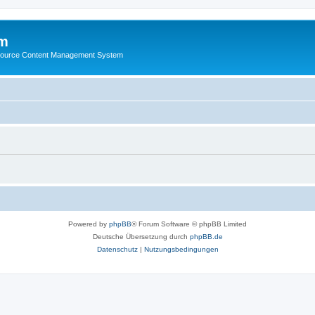
m
ource Content Management System
Powered by
phpBB
® Forum Software © phpBB Limited
Deutsche Übersetzung durch
phpBB.de
Datenschutz
|
Nutzungsbedingungen