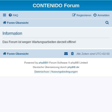
CONTENIDO Forum
FAQ
Registrieren
Anmelden
S
Foren-Übersicht
u
Information
c
h
Das Forum ist wegen Wartungsarbeiten derzeit offline!
e
Foren-Übersicht
Alle Zeiten sind
UTC+02:00
Powered by
phpBB
® Forum Software © phpBB Limited
Deutsche Übersetzung durch
phpBB.de
Datenschutz
|
Nutzungsbedingungen