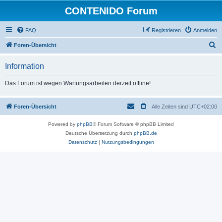
CONTENIDO Forum
FAQ
Registrieren
Anmelden
S
Foren-Übersicht
u
Information
c
h
Das Forum ist wegen Wartungsarbeiten derzeit offline!
e
Foren-Übersicht
Alle Zeiten sind
UTC+02:00
Powered by
phpBB
® Forum Software © phpBB Limited
Deutsche Übersetzung durch
phpBB.de
Datenschutz
|
Nutzungsbedingungen