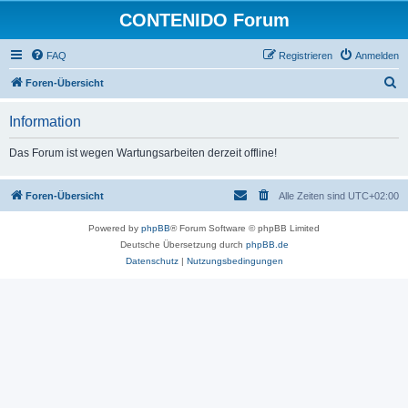
CONTENIDO Forum
FAQ
Registrieren
Anmelden
S
Foren-Übersicht
u
Information
c
h
Das Forum ist wegen Wartungsarbeiten derzeit offline!
e
Foren-Übersicht
Alle Zeiten sind
UTC+02:00
Powered by
phpBB
® Forum Software © phpBB Limited
Deutsche Übersetzung durch
phpBB.de
Datenschutz
|
Nutzungsbedingungen