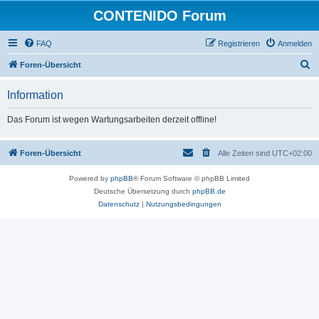
CONTENIDO Forum
FAQ
Registrieren
Anmelden
S
Foren-Übersicht
u
Information
c
h
Das Forum ist wegen Wartungsarbeiten derzeit offline!
e
Foren-Übersicht
Alle Zeiten sind
UTC+02:00
Powered by
phpBB
® Forum Software © phpBB Limited
Deutsche Übersetzung durch
phpBB.de
Datenschutz
|
Nutzungsbedingungen