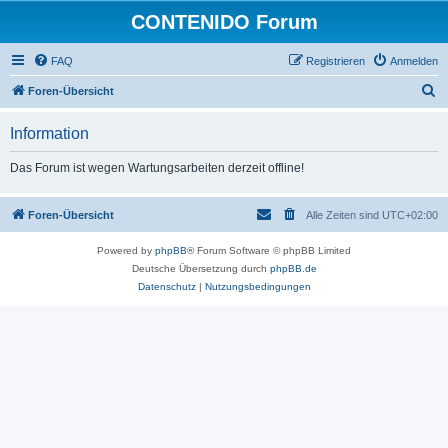
CONTENIDO Forum
FAQ
Registrieren
Anmelden
S
Foren-Übersicht
u
Information
c
h
Das Forum ist wegen Wartungsarbeiten derzeit offline!
e
Foren-Übersicht
Alle Zeiten sind
UTC+02:00
Powered by
phpBB
® Forum Software © phpBB Limited
Deutsche Übersetzung durch
phpBB.de
Datenschutz
|
Nutzungsbedingungen