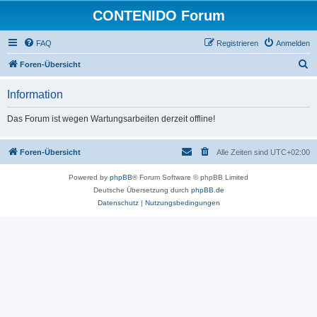
CONTENIDO Forum
FAQ
Registrieren
Anmelden
S
Foren-Übersicht
u
Information
c
h
Das Forum ist wegen Wartungsarbeiten derzeit offline!
e
Foren-Übersicht
Alle Zeiten sind
UTC+02:00
Powered by
phpBB
® Forum Software © phpBB Limited
Deutsche Übersetzung durch
phpBB.de
Datenschutz
|
Nutzungsbedingungen