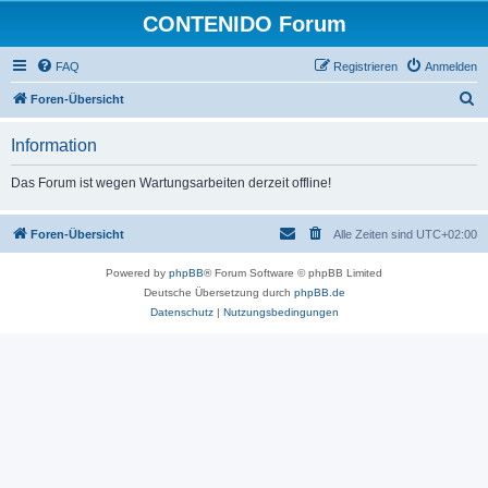
CONTENIDO Forum
FAQ
Registrieren
Anmelden
S
Foren-Übersicht
u
Information
c
h
Das Forum ist wegen Wartungsarbeiten derzeit offline!
e
Foren-Übersicht
Alle Zeiten sind
UTC+02:00
Powered by
phpBB
® Forum Software © phpBB Limited
Deutsche Übersetzung durch
phpBB.de
Datenschutz
|
Nutzungsbedingungen