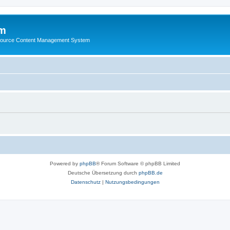
m
ource Content Management System
Powered by
phpBB
® Forum Software © phpBB Limited
Deutsche Übersetzung durch
phpBB.de
Datenschutz
|
Nutzungsbedingungen