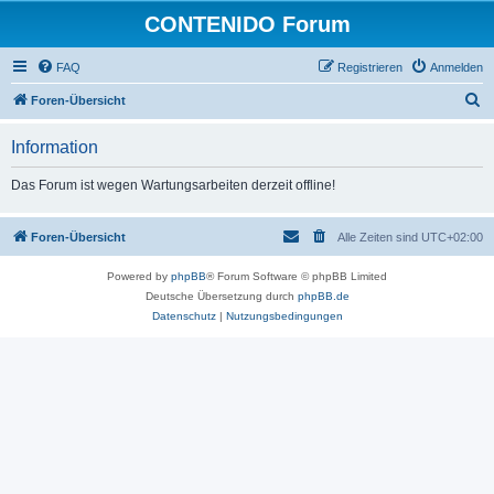
CONTENIDO Forum
FAQ
Registrieren
Anmelden
S
Foren-Übersicht
u
Information
c
h
Das Forum ist wegen Wartungsarbeiten derzeit offline!
e
Foren-Übersicht
Alle Zeiten sind
UTC+02:00
Powered by
phpBB
® Forum Software © phpBB Limited
Deutsche Übersetzung durch
phpBB.de
Datenschutz
|
Nutzungsbedingungen