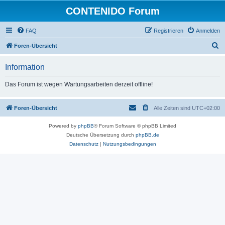
CONTENIDO Forum
FAQ
Registrieren
Anmelden
S
Foren-Übersicht
u
Information
c
h
Das Forum ist wegen Wartungsarbeiten derzeit offline!
e
Foren-Übersicht
Alle Zeiten sind
UTC+02:00
Powered by
phpBB
® Forum Software © phpBB Limited
Deutsche Übersetzung durch
phpBB.de
Datenschutz
|
Nutzungsbedingungen