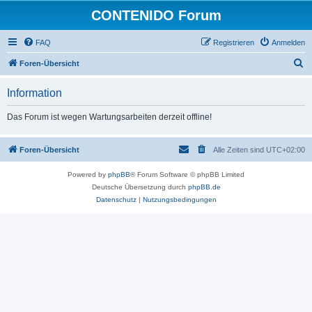
CONTENIDO Forum
FAQ
Registrieren
Anmelden
S
Foren-Übersicht
u
Information
c
h
Das Forum ist wegen Wartungsarbeiten derzeit offline!
e
Foren-Übersicht
Alle Zeiten sind
UTC+02:00
Powered by
phpBB
® Forum Software © phpBB Limited
Deutsche Übersetzung durch
phpBB.de
Datenschutz
|
Nutzungsbedingungen