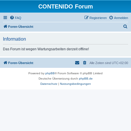
CONTENIDO Forum
FAQ
Registrieren
Anmelden
S
Foren-Übersicht
u
Information
c
h
Das Forum ist wegen Wartungsarbeiten derzeit offline!
e
Foren-Übersicht
Alle Zeiten sind
UTC+02:00
Powered by
phpBB
® Forum Software © phpBB Limited
Deutsche Übersetzung durch
phpBB.de
Datenschutz
|
Nutzungsbedingungen