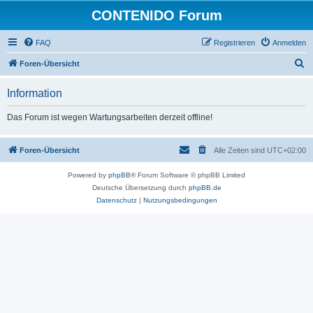
CONTENIDO Forum
FAQ
Registrieren
Anmelden
S
Foren-Übersicht
u
Information
c
h
Das Forum ist wegen Wartungsarbeiten derzeit offline!
e
Foren-Übersicht
Alle Zeiten sind
UTC+02:00
Powered by
phpBB
® Forum Software © phpBB Limited
Deutsche Übersetzung durch
phpBB.de
Datenschutz
|
Nutzungsbedingungen