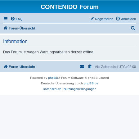
CONTENIDO Forum
FAQ
Registrieren
Anmelden
S
Foren-Übersicht
u
Information
c
h
Das Forum ist wegen Wartungsarbeiten derzeit offline!
e
Foren-Übersicht
Alle Zeiten sind
UTC+02:00
Powered by
phpBB
® Forum Software © phpBB Limited
Deutsche Übersetzung durch
phpBB.de
Datenschutz
|
Nutzungsbedingungen