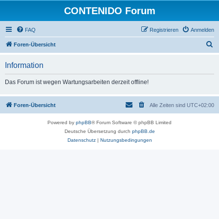
CONTENIDO Forum
FAQ
Registrieren
Anmelden
S
Foren-Übersicht
u
Information
c
h
Das Forum ist wegen Wartungsarbeiten derzeit offline!
e
Foren-Übersicht
Alle Zeiten sind
UTC+02:00
Powered by
phpBB
® Forum Software © phpBB Limited
Deutsche Übersetzung durch
phpBB.de
Datenschutz
|
Nutzungsbedingungen