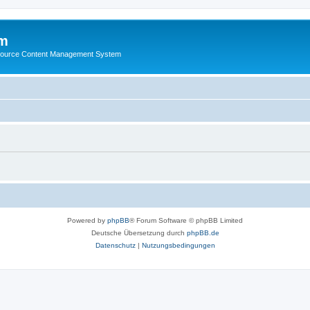
m
ource Content Management System
Powered by
phpBB
® Forum Software © phpBB Limited
Deutsche Übersetzung durch
phpBB.de
Datenschutz
|
Nutzungsbedingungen