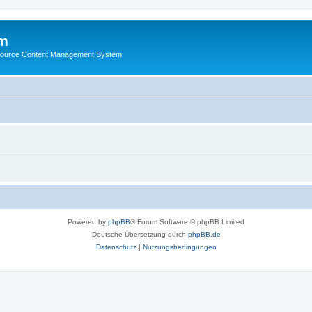
m
ource Content Management System
Powered by
phpBB
® Forum Software © phpBB Limited
Deutsche Übersetzung durch
phpBB.de
Datenschutz
|
Nutzungsbedingungen