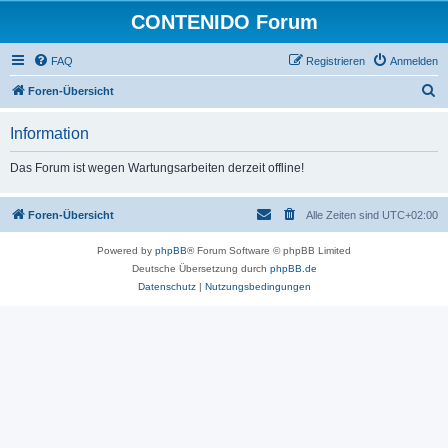
CONTENIDO Forum
FAQ
Registrieren
Anmelden
S
Foren-Übersicht
u
Information
c
h
Das Forum ist wegen Wartungsarbeiten derzeit offline!
e
Foren-Übersicht
Alle Zeiten sind
UTC+02:00
Powered by
phpBB
® Forum Software © phpBB Limited
Deutsche Übersetzung durch
phpBB.de
Datenschutz
|
Nutzungsbedingungen