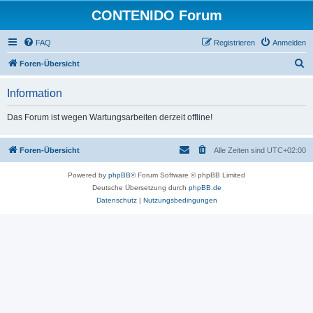
CONTENIDO Forum
FAQ
Registrieren
Anmelden
S
Foren-Übersicht
u
Information
c
h
Das Forum ist wegen Wartungsarbeiten derzeit offline!
e
Foren-Übersicht
Alle Zeiten sind
UTC+02:00
Powered by
phpBB
® Forum Software © phpBB Limited
Deutsche Übersetzung durch
phpBB.de
Datenschutz
|
Nutzungsbedingungen