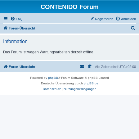
CONTENIDO Forum
FAQ
Registrieren
Anmelden
S
Foren-Übersicht
u
Information
c
h
Das Forum ist wegen Wartungsarbeiten derzeit offline!
e
Foren-Übersicht
Alle Zeiten sind
UTC+02:00
Powered by
phpBB
® Forum Software © phpBB Limited
Deutsche Übersetzung durch
phpBB.de
Datenschutz
|
Nutzungsbedingungen