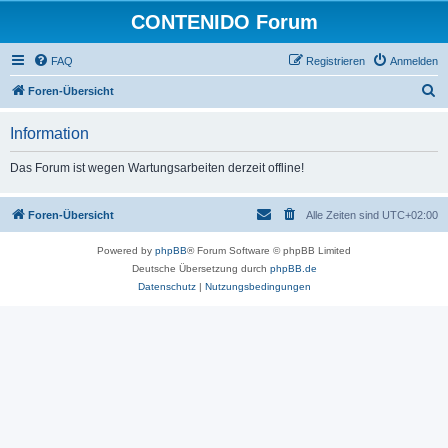
CONTENIDO Forum
FAQ
Registrieren
Anmelden
S
Foren-Übersicht
u
Information
c
h
Das Forum ist wegen Wartungsarbeiten derzeit offline!
e
Foren-Übersicht
Alle Zeiten sind
UTC+02:00
Powered by
phpBB
® Forum Software © phpBB Limited
Deutsche Übersetzung durch
phpBB.de
Datenschutz
|
Nutzungsbedingungen