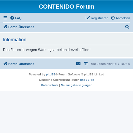
CONTENIDO Forum
FAQ
Registrieren
Anmelden
S
Foren-Übersicht
u
Information
c
h
Das Forum ist wegen Wartungsarbeiten derzeit offline!
e
Foren-Übersicht
Alle Zeiten sind
UTC+02:00
Powered by
phpBB
® Forum Software © phpBB Limited
Deutsche Übersetzung durch
phpBB.de
Datenschutz
|
Nutzungsbedingungen