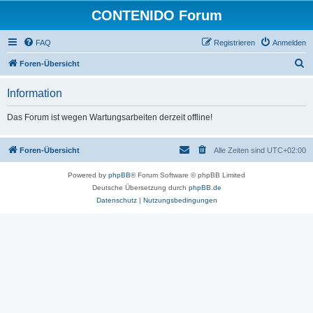
CONTENIDO Forum
FAQ
Registrieren
Anmelden
S
Foren-Übersicht
u
Information
c
h
Das Forum ist wegen Wartungsarbeiten derzeit offline!
e
Foren-Übersicht
Alle Zeiten sind
UTC+02:00
Powered by
phpBB
® Forum Software © phpBB Limited
Deutsche Übersetzung durch
phpBB.de
Datenschutz
|
Nutzungsbedingungen