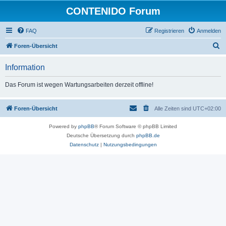
CONTENIDO Forum
FAQ
Registrieren
Anmelden
S
Foren-Übersicht
u
Information
c
h
Das Forum ist wegen Wartungsarbeiten derzeit offline!
e
Foren-Übersicht
Alle Zeiten sind
UTC+02:00
Powered by
phpBB
® Forum Software © phpBB Limited
Deutsche Übersetzung durch
phpBB.de
Datenschutz
|
Nutzungsbedingungen