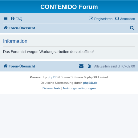
CONTENIDO Forum
FAQ
Registrieren
Anmelden
S
Foren-Übersicht
u
Information
c
h
Das Forum ist wegen Wartungsarbeiten derzeit offline!
e
Foren-Übersicht
Alle Zeiten sind
UTC+02:00
Powered by
phpBB
® Forum Software © phpBB Limited
Deutsche Übersetzung durch
phpBB.de
Datenschutz
|
Nutzungsbedingungen