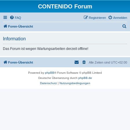
CONTENIDO Forum
FAQ
Registrieren
Anmelden
S
Foren-Übersicht
u
Information
c
h
Das Forum ist wegen Wartungsarbeiten derzeit offline!
e
Foren-Übersicht
Alle Zeiten sind
UTC+02:00
Powered by
phpBB
® Forum Software © phpBB Limited
Deutsche Übersetzung durch
phpBB.de
Datenschutz
|
Nutzungsbedingungen