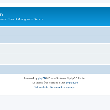
m
ource Content Management System
Powered by
phpBB
® Forum Software © phpBB Limited
Deutsche Übersetzung durch
phpBB.de
Datenschutz
|
Nutzungsbedingungen