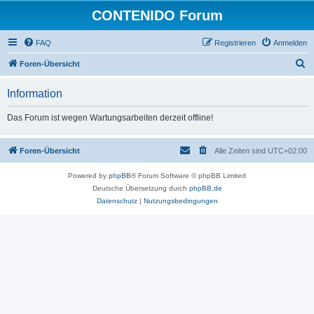
CONTENIDO Forum
FAQ
Registrieren
Anmelden
S
Foren-Übersicht
u
Information
c
h
Das Forum ist wegen Wartungsarbeiten derzeit offline!
e
Foren-Übersicht
Alle Zeiten sind
UTC+02:00
Powered by
phpBB
® Forum Software © phpBB Limited
Deutsche Übersetzung durch
phpBB.de
Datenschutz
|
Nutzungsbedingungen