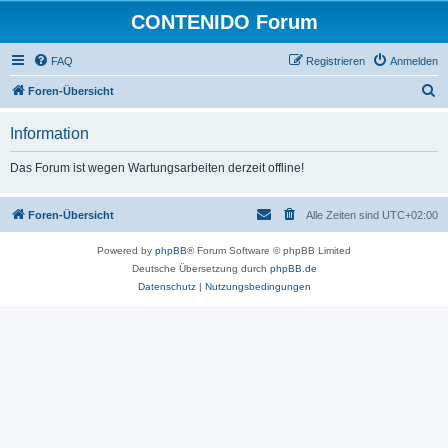
CONTENIDO Forum
FAQ
Registrieren
Anmelden
S
Foren-Übersicht
u
Information
c
h
Das Forum ist wegen Wartungsarbeiten derzeit offline!
e
Foren-Übersicht
Alle Zeiten sind
UTC+02:00
Powered by
phpBB
® Forum Software © phpBB Limited
Deutsche Übersetzung durch
phpBB.de
Datenschutz
|
Nutzungsbedingungen