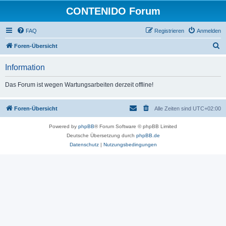
CONTENIDO Forum
FAQ
Registrieren
Anmelden
S
Foren-Übersicht
u
Information
c
h
Das Forum ist wegen Wartungsarbeiten derzeit offline!
e
Foren-Übersicht
Alle Zeiten sind
UTC+02:00
Powered by
phpBB
® Forum Software © phpBB Limited
Deutsche Übersetzung durch
phpBB.de
Datenschutz
|
Nutzungsbedingungen