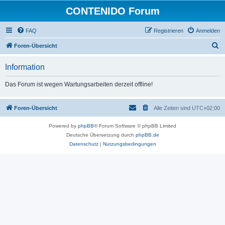
CONTENIDO Forum
FAQ
Registrieren
Anmelden
S
Foren-Übersicht
u
Information
c
h
Das Forum ist wegen Wartungsarbeiten derzeit offline!
e
Foren-Übersicht
Alle Zeiten sind
UTC+02:00
Powered by
phpBB
® Forum Software © phpBB Limited
Deutsche Übersetzung durch
phpBB.de
Datenschutz
|
Nutzungsbedingungen