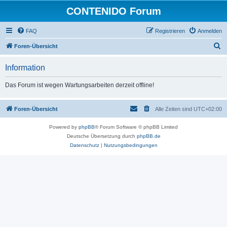
CONTENIDO Forum
FAQ
Registrieren
Anmelden
S
Foren-Übersicht
u
Information
c
h
Das Forum ist wegen Wartungsarbeiten derzeit offline!
e
Foren-Übersicht
Alle Zeiten sind
UTC+02:00
Powered by
phpBB
® Forum Software © phpBB Limited
Deutsche Übersetzung durch
phpBB.de
Datenschutz
|
Nutzungsbedingungen