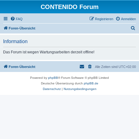
CONTENIDO Forum
FAQ
Registrieren
Anmelden
S
Foren-Übersicht
u
Information
c
h
Das Forum ist wegen Wartungsarbeiten derzeit offline!
e
Foren-Übersicht
Alle Zeiten sind
UTC+02:00
Powered by
phpBB
® Forum Software © phpBB Limited
Deutsche Übersetzung durch
phpBB.de
Datenschutz
|
Nutzungsbedingungen