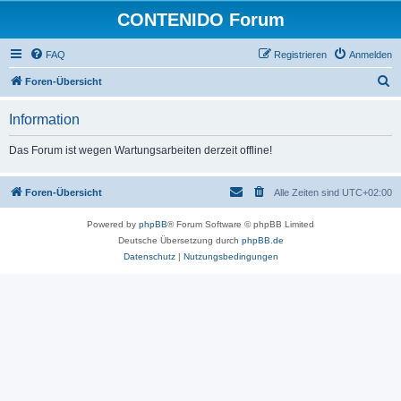
CONTENIDO Forum
FAQ
Registrieren
Anmelden
S
Foren-Übersicht
u
Information
c
h
Das Forum ist wegen Wartungsarbeiten derzeit offline!
e
Foren-Übersicht
Alle Zeiten sind
UTC+02:00
Powered by
phpBB
® Forum Software © phpBB Limited
Deutsche Übersetzung durch
phpBB.de
Datenschutz
|
Nutzungsbedingungen