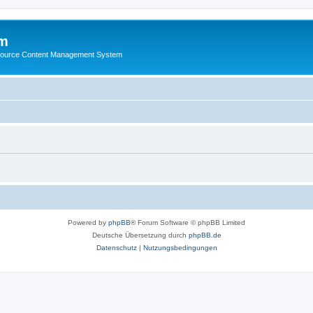
m
ource Content Management System
Powered by
phpBB
® Forum Software © phpBB Limited
Deutsche Übersetzung durch
phpBB.de
Datenschutz
|
Nutzungsbedingungen