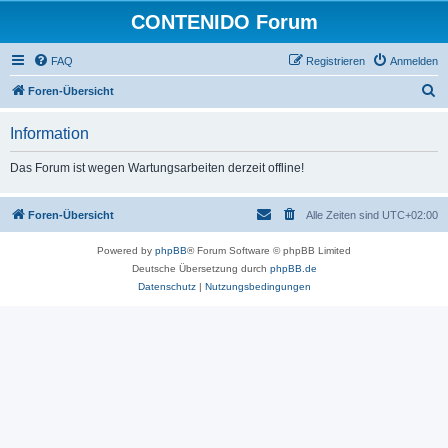
CONTENIDO Forum
FAQ
Registrieren
Anmelden
S
Foren-Übersicht
u
Information
c
h
Das Forum ist wegen Wartungsarbeiten derzeit offline!
e
Foren-Übersicht
Alle Zeiten sind
UTC+02:00
Powered by
phpBB
® Forum Software © phpBB Limited
Deutsche Übersetzung durch
phpBB.de
Datenschutz
|
Nutzungsbedingungen