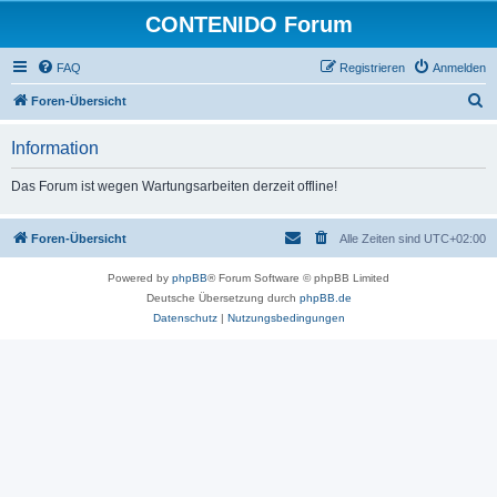
CONTENIDO Forum
FAQ
Registrieren
Anmelden
S
Foren-Übersicht
u
Information
c
h
Das Forum ist wegen Wartungsarbeiten derzeit offline!
e
Foren-Übersicht
Alle Zeiten sind
UTC+02:00
Powered by
phpBB
® Forum Software © phpBB Limited
Deutsche Übersetzung durch
phpBB.de
Datenschutz
|
Nutzungsbedingungen