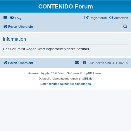
CONTENIDO Forum
FAQ
Registrieren
Anmelden
S
Foren-Übersicht
u
Information
c
h
Das Forum ist wegen Wartungsarbeiten derzeit offline!
e
Foren-Übersicht
Alle Zeiten sind
UTC+02:00
Powered by
phpBB
® Forum Software © phpBB Limited
Deutsche Übersetzung durch
phpBB.de
Datenschutz
|
Nutzungsbedingungen