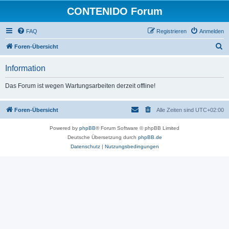
CONTENIDO Forum
FAQ
Registrieren
Anmelden
S
Foren-Übersicht
u
Information
c
h
Das Forum ist wegen Wartungsarbeiten derzeit offline!
e
Foren-Übersicht
Alle Zeiten sind
UTC+02:00
Powered by
phpBB
® Forum Software © phpBB Limited
Deutsche Übersetzung durch
phpBB.de
Datenschutz
|
Nutzungsbedingungen