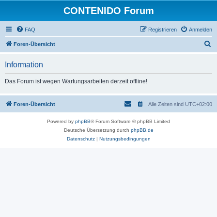
CONTENIDO Forum
FAQ
Registrieren
Anmelden
S
Foren-Übersicht
u
Information
c
h
Das Forum ist wegen Wartungsarbeiten derzeit offline!
e
Foren-Übersicht
Alle Zeiten sind
UTC+02:00
Powered by
phpBB
® Forum Software © phpBB Limited
Deutsche Übersetzung durch
phpBB.de
Datenschutz
|
Nutzungsbedingungen