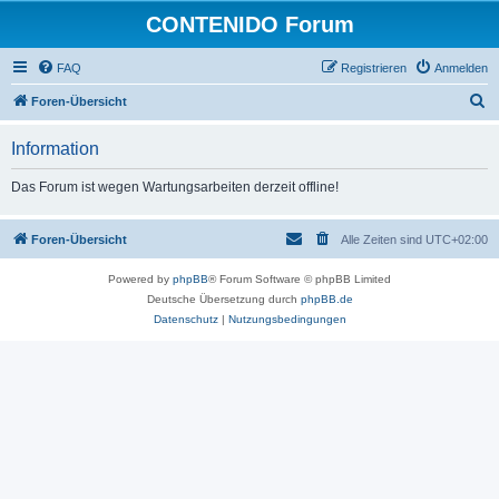
CONTENIDO Forum
FAQ
Registrieren
Anmelden
S
Foren-Übersicht
u
Information
c
h
Das Forum ist wegen Wartungsarbeiten derzeit offline!
e
Foren-Übersicht
Alle Zeiten sind
UTC+02:00
Powered by
phpBB
® Forum Software © phpBB Limited
Deutsche Übersetzung durch
phpBB.de
Datenschutz
|
Nutzungsbedingungen