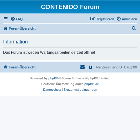
CONTENIDO Forum
FAQ
Registrieren
Anmelden
S
Foren-Übersicht
u
Information
c
h
Das Forum ist wegen Wartungsarbeiten derzeit offline!
e
Foren-Übersicht
Alle Zeiten sind
UTC+02:00
Powered by
phpBB
® Forum Software © phpBB Limited
Deutsche Übersetzung durch
phpBB.de
Datenschutz
|
Nutzungsbedingungen