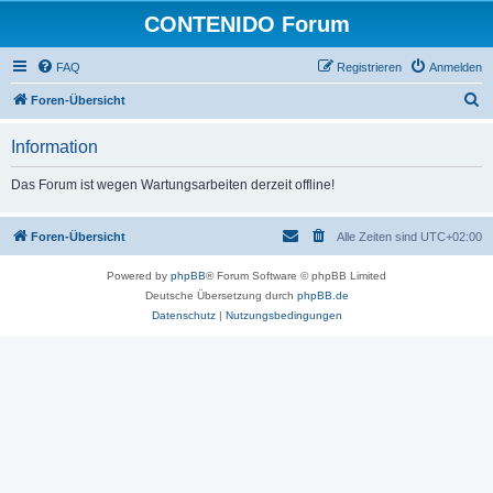
CONTENIDO Forum
FAQ
Registrieren
Anmelden
S
Foren-Übersicht
u
Information
c
h
Das Forum ist wegen Wartungsarbeiten derzeit offline!
e
Foren-Übersicht
Alle Zeiten sind
UTC+02:00
Powered by
phpBB
® Forum Software © phpBB Limited
Deutsche Übersetzung durch
phpBB.de
Datenschutz
|
Nutzungsbedingungen